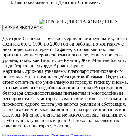
Выставка живописи Дмитрия Стрижева.
АРХИВ ВЫСТАВОК
Дмитрий Стрижов – русско-американский художник, поэт и
архитектор. С 1990 по 2000 год он работал по контракту с
нью-йоркской галереей «Ergane», которая выставляла
признанных мастеров современного искусства мирового
уровня, таких как Виллем де Кунинг, Жан-Мишель Баския,
Энди Уорхол и Эдуардо Арранц-Браво.
Картины Стрижова узнаваемы благодаря стилизованным
персонажам и запоминающейся цветовой гамме. Отдельно
стоит отметить его уникальную авторскую технику письма,
которая «звучит» подобно живописи эпохи Возрождения
благодаря сложносоставным пигментам и многослойным
лессировкам. Сам автор называет свой стиль эклектикой: на
плоскости одного холста уживаются реализм и абстракция,
гладкая академическая живопись и экспрессионистические
фактуры. Многие влиятельные искусствоведы, анализируя
глубину и актуальность картин Стрижова, выделяют их
совершенно новаторскую основу.