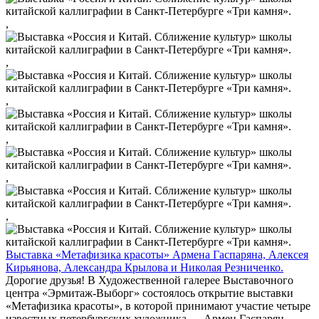
,
,
,
,
,
,
Выставка «Метафизика красоты» Армена Гаспаряна, Алексея
Кирьянова, Александра Крылова и Николая Резниченко.
Дорогие друзья! В Художественной галерее Выставочного
центра «Эрмитаж-Выборг» состоялось открытие выставки
«Метафизика красоты», в которой принимают участие четыре
известных петербургских художника — Армен Гаспарян,