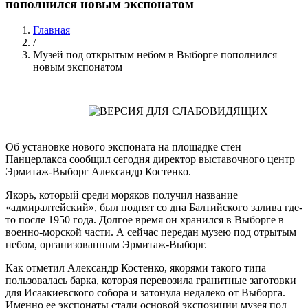
пополнился новым экспонатом
Главная
/
Строка
Музей под открытым небом в Выборге пополнился
навигации
новым экспонатом
Об установке нового экспоната на площадке стен
Панцерлакса сообщил сегодня директор выставочного центр
Эрмитаж-Выборг Александр Костенко.
Якорь, который среди моряков получил название
«адмиралтейский», был поднят со дна Балтийского залива где-
то после 1950 года. Долгое время он хранился в Выборге в
военно-морской части. А сейчас передан музею под отрытым
небом, организованным Эрмитаж-Выборг.
Как отметил Александр Костенко, якорями такого типа
пользовалась барка, которая перевозила гранитные заготовки
для Исаакиевского собора и затонула недалеко от Выборга.
Именно ее экспонаты стали основой экспозиции музея под