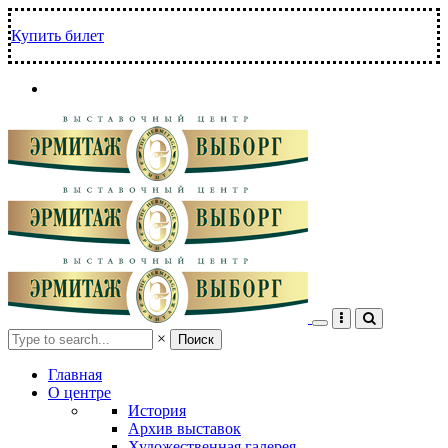
Перейти
к
Купить билет
основному
содержанию
Search
×
Главная
О центре
История
Архив выставок
Художественная галерея