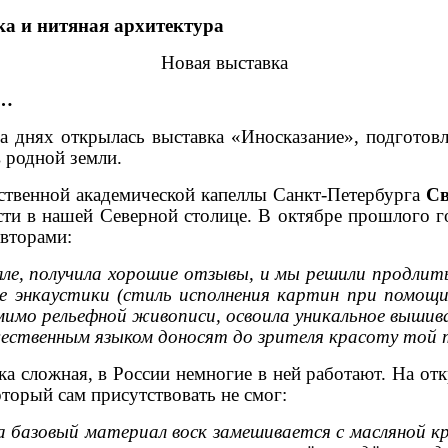
ка и нитяная архитектура
Новая выставка
ь…
 днях открылась выставка «Иносказание», подготов
 родной земли.
ственной академической капеллы Санкт-Петербурга
С
ти в нашей Северной столице. В октябре прошлого го
авторами:
ле, получила хорошие отзывы, и мы решили продлить
 энкаустики (
стиль исполнения картин при помощи
мимо рельефной живописи, освоила уникальное вышива
ожественным языком доносят до зрителя красоту то
ка сложная, в России немногие в ней работают. На о
торый сам присутствовать не смог:
да базовый материал воск замешивается с масляной 