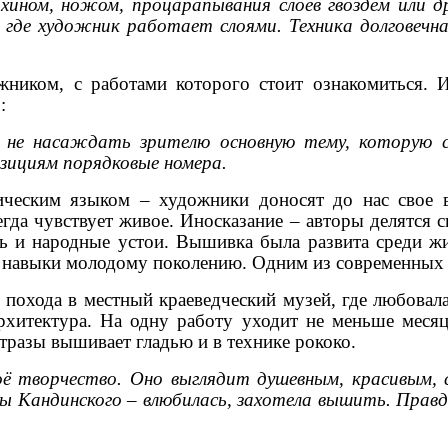
ином, ножом, процарапывания слоёв гвоздём или 
де художник работает слоями. Техника долговечная,
иком, с работами которого стоит ознакомиться. И
:
 не насаждать зрителю основную тему, которую с
озициям порядковые номера.
ическим языком – художники доносят до нас свое 
егда чувствует живое. Иносказание – авторы делятся 
ть и народные устои. Вышивка была развита среди ж
ти навыки молодому поколению. Одним из современных
 похода в местный краеведческий музей, где любовал
хитектура. На одну работу уходит не меньше месяца
тразы вышивает гладью и в технике рококо.
оё творчество. Оно выглядит душевным, красивым, 
 Кандинского – влюбилась, захотела вышить. Правда,