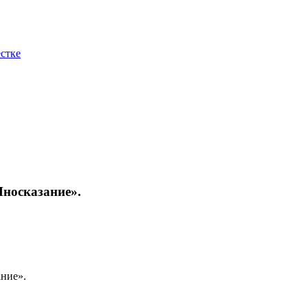
стке
носказание».
ние».