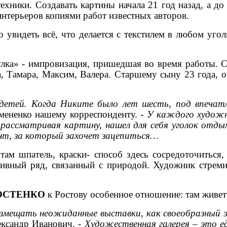
хники. Создавать картины начала 21 год назад, а до
 интерьеров копиями работ известных авторов.
увидеть всё, что делается с текстилем в любом уго
лка» - импровизация, пришедшая во время работы
, Тамара, Максим, Валера. Старшему сыну 23 года, 
 детей. Когда Никите было лет шесть, под впечат
емененко нашему корреспонденту. -
У каждого художни
 рассматривая картину, нашел для себя уголок отды
т, за который захочет зацепиться…
там шпатель, краски- способ здесь сосредоточиться
ивный ряд, связанный с природой. Художник стремит
КОСТЕНКО
к Ростову особенное отношение: там живет 
азмещать неожиданные выставки, как своеобразный 
лександр Иванович. -
Художественная галерея – это е