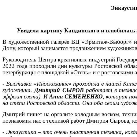
Энкаусти
Увидела картину Кандинского и влюбилас
В художественной галерее ВЦ «Эрмитаж-Выборг» на
Дону, который занимается продвижением художников
Руководитель Центра креативных индустрий Государ
2022 года проходили дни культуры Ростовской облас
петербуржцы с площадкой «Степь» и с ростовскими 
-
Выставка «Иносказание» проходила в нашей Капел
художника.
Дмитрий СЫРОВ
работает в технике
эффект света
). И
Анна СЕМЕНЕНКО
, которая по
на степи Ростовской области. Они оба своим худ
Дмитрий пишет на оргалите холодным воском, техни
познакомил нас с техникой работ Дмитрия Сырова, ко
-
Энкаустика – это очень пластичная техника, ког