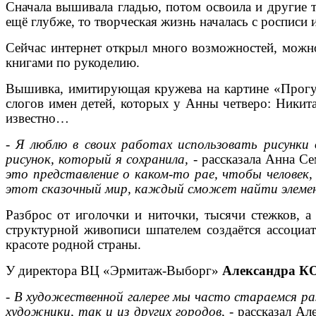
Сначала вышивала гладью, потом освоила и другие те
ещё глубже, то творческая жизнь началась с росписи
Сейчас интернет открыл много возможностей, можно 
книгами по рукоделию.
Вышивка, имитирующая кружева на картине «Прогу
слогов имен детей, которых у Анны четверо: Никита
известно…
-
Я люблю в своих работах использовать рисунки
рисунок, который я сохранила,
- рассказала Анна С
это представление о каком-то рае, чтобы человек,
этот сказочный мир, каждый сможет найти элемен
Разброс от иголочки и ниточки, тысячи стежков, а 
структурной живописи шпателем создаётся ассоциат
красоте родной страны.
У директора ВЦ «Эрмитаж-Выборг»
Александра 
-
В художественной галерее мы часто стараемся р
художники, так и из других городов
, - рассказал А