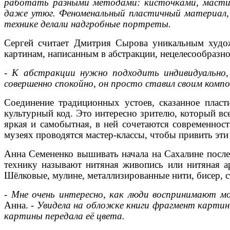
работать разными методами: кисточками, мастих
даже утюг. Феноменальный пластичный материал, г
технике делали надгробные портреты.
Сергей считает Дмитрия Сырова уникальным художн
картинам, написанным в абстракции, нецелесообразно
-
К абстракции нужно подходить индивидуально,
совершенно спокойно, он просто ставил своим комп
Соединение традиционных устоев, сказанное пласт
культурный код. Это интересно зрителю, который вс
яркая и самобытная, в ней сочетаются современнос
музеях проводятся мастер-классы, чтобы привить э
Анна Семененко вышивать начала на Сахалине после
технику называют нитяная живопись или нитяная ар
Шёлковые, мулине, металлизированные нити, бисер, с
-
Мне очень интересно, как люди воспринимают м
Анна. -
Увидела на обложке книги фрагмент картины
картины передала её цвета.