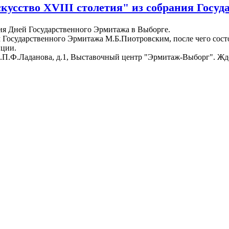
скусство XVIII столетия" из собрания Госу
тия Дней Государственного Эрмитажа в Выборге.
м Государственного Эрмитажа М.Б.Пиотровским, после чего сост
иции.
 ул.П.Ф.Ладанова, д.1, Выставочный центр "Эрмитаж-Выборг". Жд