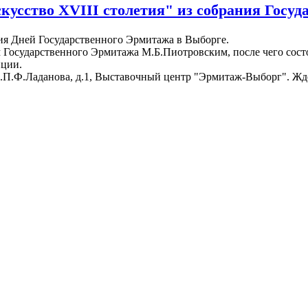
скусство XVIII столетия" из собрания Госу
тия Дней Государственного Эрмитажа в Выборге.
м Государственного Эрмитажа М.Б.Пиотровским, после чего сост
иции.
 ул.П.Ф.Ладанова, д.1, Выставочный центр "Эрмитаж-Выборг". Жд